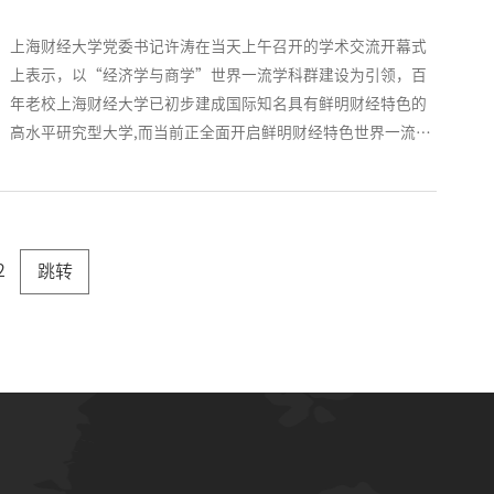
上海财经大学党委书记许涛在当天上午召开的学术交流开幕式
上表示，以“经济学与商学”世界一流学科群建设为引领，百
年老校上海财经大学已初步建成国际知名具有鲜明财经特色的
高水平研究型大学,而当前正全面开启鲜明财经特色世界一流大
学建设新征程。
2
跳转