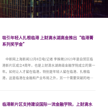
吸引年轻人扎根临港 上财滴水湖高金推出“临港菁
系列奖学金”
中新网上海新闻12月8日电(记者 李姝徵)2023年是自贸区临
港新片区成立4周年，也是上财滴水湖高级金融学院成立的第一
年。如何让人才留在临港，特别是年轻人留在临港、扎根临
港，这是临港在金融和产业布局之外，另一个需要突破的地
方。如何吸引更多人才来到临港在这里干事创业。近期，紧密
围绕临港新片区打造“年轻的城、年轻人的城”，临港新片区
联合上财滴水湖高级金融学院启动一项高额奖学金计划，以期
吸引更多高级人才聚集。 在12月8日举办的第二届滴水湖
临港新片区支持建设国际一流金融学院，上财滴水