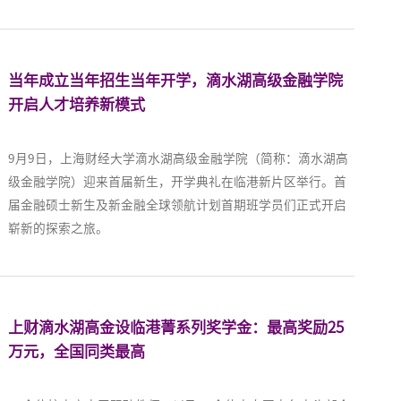
型评测基准FinEval》等研究成果发布，ESG金融研究中心正式
揭牌。具体内容详见：
https://bm.cnfic.com.cn/sharing/share/articleDetail/203083323/1
当年成立当年招生当年开学，滴水湖高级金融学院
开启人才培养新模式
9月9日，上海财经大学滴水湖高级金融学院（简称：滴水湖高
级金融学院）迎来首届新生，开学典礼在临港新片区举行。首
届金融硕士新生及新金融全球领航计划首期班学员们正式开启
崭新的探索之旅。
上财滴水湖高金设临港菁系列奖学金：最高奖励25
万元，全国同类最高