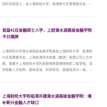
加的试验田上，由上海财经大学、临港新片区管理委员会、上
海临港经济发展（集团）有限公司三方按照国际一流标准共
建。滴水湖金融湾核心位置，再加上10分钟功能圈的概念，让
它在筹建之初便受备受瞩目。
首届41位金融硕士入学，上财滴水湖高级金融学院
今日揭牌
上海财经大学滴水湖高级金融学院是由上海财经大学、临港新
片区管理委员会、上海临港经济发展（集团）有限公司三方共
建、隶属于上海财经大学的采取特殊管理体制的二级学院。该
学院集人才培养、智库咨询、科学研究、高端培训为一体，将
设置金融硕士、金融MBA、金融EMBA等学历学位项目，同时开
展非学历培训项目。
上海财经大学和临港共建滴水湖高级金融学院：填
补新兴金融人才缺口