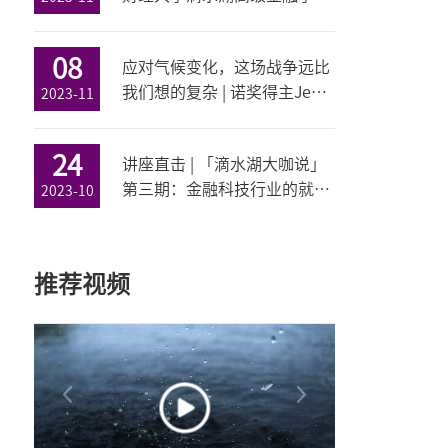
进博会圆桌论坛圆满举行！
08
应对气候变化，这场战争远比
我们想的复杂 | 诺奖得主Jean
2023-11
Tirole上财讲座回顾
24
讲座直击 | 「滴水湖大咖说」
第三期：金融科技行业的就业
2023-10
前景和下一个风口
推荐视频
?