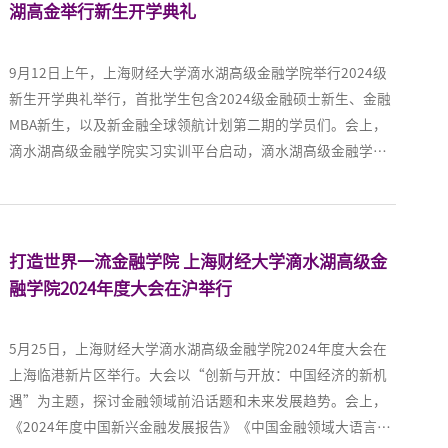
新兴金融大会上，上海财经大学校长、上财滴水湖高级金融学
湖高金举行新生开学典礼
院院长刘元春宣布设立“临港菁系列奖学金”。此次计划特设
的包括两类奖学金，分别命名为“临港菁英奖学金”、“临港
9月12日上午，上海财经大学滴水湖高级金融学院举行2024级
菁扬奖学金”。 在此基础上，为鼓励学生投身临港建设，同时
新生开学典礼举行，首批学生包含2024级金融硕士新生、金融
设立“临港菁华奖学金”……更多内容详见：
MBA新生，以及新金融全球领航计划第二期的学员们。会上，
http://www.sh.chinanews.com.cn/fzzx/2023-12-
滴水湖高级金融学院实习实训平台启动，滴水湖高级金融学院
08/119490.shtml
新金融实习实践基地揭牌。此前，滴水湖高金学院已与工、
农、中、建、交等国有银行、中信证券等头部券商、蚂蚁集团
等科技巨头、大成等知名律所、建信人寿等保险公司建立了深
度合作关系。未来通过平台与基地，滴水湖高金学院将继续构
打造世界一流金融学院 上海财经大学滴水湖高级金
建未来教育与临港产业的深度融合，进一步促进社会创新与可
融学院2024年度大会在沪举行
持续发展……更多内容详见：
https://www.shobserver.com/staticsg/res/html/web/newsDetail.html
5月25日，上海财经大学滴水湖高级金融学院2024年度大会在
id=795546
上海临港新片区举行。大会以“创新与开放：中国经济的新机
遇”为主题，探讨金融领域前沿话题和未来发展趋势。会上，
《2024年度中国新兴金融发展报告》《中国金融领域大语言模