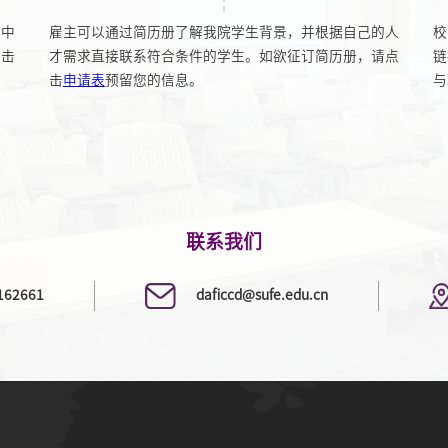
展中
雇主可以通过简历册了解我院学生背景，并根据自己的人
校
点击
才需求直接联系符合条件的学生。如欲征订简历册，请点
链
击
申请表
预留您的信息。
与
联系我们
62661
daficcd@sufe.edu.cn