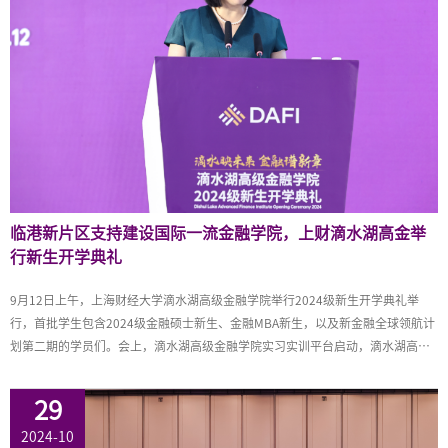
身临港建设，同时设立“临港菁华奖学金”……更多内容详见：
http://www.sh.chinanews.com.cn/fzzx/2023-12-08/119490.shtml
临港新片区支持建设国际一流金融学院，上财滴水湖高金举
行新生开学典礼
9月12日上午，上海财经大学滴水湖高级金融学院举行2024级新生开学典礼举
行，首批学生包含2024级金融硕士新生、金融MBA新生，以及新金融全球领航计
划第二期的学员们。会上，滴水湖高级金融学院实习实训平台启动，滴水湖高级
金融学院新金融实习实践基地揭牌。此前，滴水湖高金学院已与工、农、中、
建、交等国有银行、中信证券等头部券商、蚂蚁集团等科技巨头、大成等知名律
29
所、建信人寿等保险公司建立了深度合作关系。未来通过平台与基地，滴水湖高
2024-10
金学院将继续构建未来教育与临港产业的深度融合，进一步促进社会创新与可持