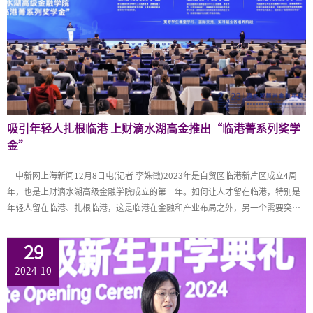
EN
地址：上海市浦东新区海基六路99号创新魔坊三期2号楼
邮编：201306
总机：021-38221153
邮箱：
dafi@sufe.edu.cn
吸引年轻人扎根临港 上财滴水湖高金推出“临港菁系列奖学
金”
中新网上海新闻12月8日电(记者 李姝徵)2023年是自贸区临港新片区成立4周
年，也是上财滴水湖高级金融学院成立的第一年。如何让人才留在临港，特别是
年轻人留在临港、扎根临港，这是临港在金融和产业布局之外，另一个需要突破
的地方。如何吸引更多人才来到临港在这里干事创业。近期，紧密围绕临港新片
区打造“年轻的城、年轻人的城”，临港新片区联合上财滴水湖高级金融学院启
29
动一项高额奖学金计划，以期吸引更多高级人才聚集。 在12月8日举办的第
2024-10
二届滴水湖新兴金融大会上，上海财经大学校长、上财滴水湖高级金融学院院长
刘元春宣布设立“临港菁系列奖学金”。此次计划特设的包括两类奖学金，分别
命名为“临港菁英奖学金”、“临港菁扬奖学金”。 在此基础上，为鼓励学生投