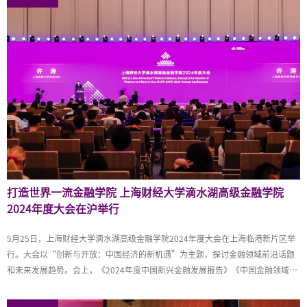
续发展……更多内容详见：
https://www.shobserver.com/staticsg/res/html/web/newsDetail.html?
id=795546
打造世界一流金融学院 上海财经大学滴水湖高级金融学院
2024年度大会在沪举行
5月25日，上海财经大学滴水湖高级金融学院2024年度大会在上海临港新片区举
行。大会以“创新与开放：中国经济的新机遇”为主题，探讨金融领域前沿话题
和未来发展趋势。会上，《2024年度中国新兴金融发展报告》《中国金融领域大
语言模型评测基准FinEval》等研究成果发布，ESG金融研究中心正式揭牌。具体
内容详见：https://bm.cnfic.com.cn/sharing/share/articleDetail/203083323/1