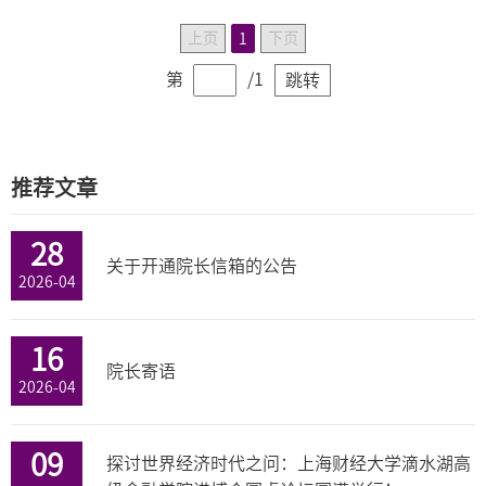
Quarterly Review of Economics and
上页
下页
1
Finance以及The International journal of
Accounting期刊副主编。瑞士国家基金，香
第
/1
跳转
港研究基金和加拿大国家社会和人文科学基金
评审员。
推荐文章
28
关于开通院长信箱的公告
2026-04
16
院长寄语
2026-04
09
探讨世界经济时代之问：上海财经大学滴水湖高