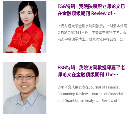
际
湖高金学院院长刘元春，学院双聘教授鲍晓
ESG特辑 | 我院陕晨煜老师论文已
华、刘志阳、刘冲、徐龙炳（按姓氏拼音排
在金融顶级期刊 Review of
序）入选中国知网高被引学者Top1%。学院
Finance 上发表
双聘教授魏航、杨金强，执行院长陈选娟入选
上海财经大学金融学院副教授，上财滴水湖高
中国知网高被引学者Top5%。“2024年度知
金ESG金融项目主任，中美富布赖特学者，香
网高被引学者”名单中国知网高被引学者
港大学金融学博士。研究领域包括ESG、公司
Top1%序号作者单位学科1鲍晓华上海财经大
金融、银行和信用市场。研究论文发表于
学应用经济学2刘元春上海财经大学应用经济
Journal of Finance, Journal of Accounting
学3刘志阳上海财经大学工商管理4刘
and Economics, Review of Finance等国际顶
级期刊。论文曾多次入选西部金融年会(WFA),
ESG特辑 | 我院访问教授邱嘉平老
欧洲金融年会(EFA), 中国国际金融年会(CICF),
师论文在金融顶级期刊 The
金融中介研究年会(FIRS)等学术会议，并获得
Journal of Finance 上发表
中国国际金融年会最佳论文奖(CICF Best
多项研究成果发表在Journal of Finance、
Paper), 华人金融协会最佳论文奖(TCFA Best
Accounting Review、Journal of Financial
Paper), 金融市场与公司治理年会最佳论文奖
and Quantitative Analysis、Review of
(CFMCG Best Paper)，亚太金融市场年会杰
Finance、Journal of Financial Economics、
出论文奖(CAFM Outstanding Paper)等。
Review of Financial Studies、Management
Science等金融学、管理学国际顶级学术期
刊。担任Frontier of Economics in China、