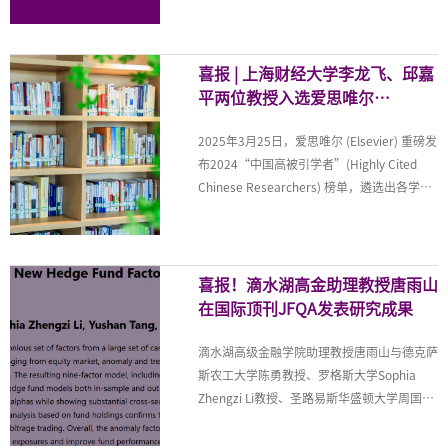
与反向挤入效应：来自地方债务与政府承包商
EN
的证据》）近期被管理学顶级期刊
Management Science正式接收。该研究以中
喜报 | 上海财经大学李龙飞、邱嘉
地址：上海市浦东新区海基六路99号创新魔坊三期2号楼
国2017年去杠杆政策为自然实验，系统考察
平两位教授入选爱思唯尔
邮编：201306
了地方政府债务风险防范对企业部门的传导机
2024“中国高被引学者”榜单
总机：021-38221153
制，揭示了政府去杠杆通过贸易信贷（trade
2025年3月25日，爱思唯尔 (Elsevier) 重磅发
credit）渠道影响实体经济尤其是民营企业的
邮箱：
dafi@sufe.edu.cn
布2024“中国高被引学者”(Highly Cited
新机制，为理解化债政策的
Chinese Researchers) 榜单，遴选出各学科
最具全球影响力的中国学者。上海财经大学李
龙飞、邱嘉平两位教授入选爱思唯尔
2024“中国高被引学者”。李龙飞教授，现
任上海财经大学经济学院教授、博士生导师，
喜报！滴水湖高金助理教授唐雨山
计量经济学家，中央研究院院士、世界计量经
在国际顶刊JFQA发表研究成果
济学会院士，曾先后担任明尼苏达大学明尼阿
波利斯分校、密歇根大学安阿伯分校和香港科
滴水湖高级金融学院助理教授唐雨山与德克萨
技大学经济系的正教授及俄亥俄州州立大学的
斯农工大学陈勇教授、罗格斯大学Sophia
大学讲席教授。邱嘉平教授，现任上海财经大
Zhengzi Li教授、圣路易斯华盛顿大学周国富
学滴水湖高级金融学院教授，曾在麦克马斯特
教授合作的研究论文“Anomalies as New
大学德格鲁特商学院担任终身教授
Hedge Fund Factors”近期在国际金融学顶