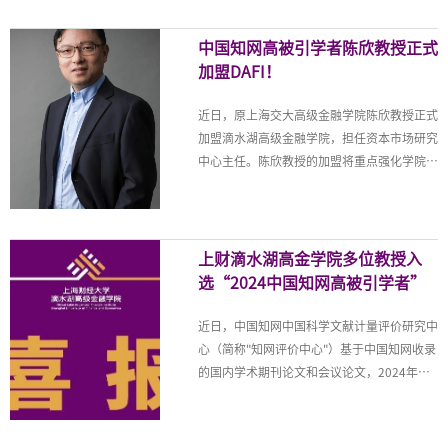
级期刊《Journal of Financial and
Quantitative Analysis》(JFQA)线上正式发
中国知网高被引学者陈欣教授正式
表。
加盟DAFI！
近日，原上海交大高级金融学院陈欣教授正式
加盟滴水湖高级金融学院，担任资本市场研究
中心主任。陈欣教授的加盟将重点强化学院在
资本市场方向的研究及教学能力，为学院在公
司金融、会计与资本市场等领域的学科建设提
供有力支撑。面向未来，滴水湖高金将秉
持“立足临港、服务全国、放眼全球”的使命
上财滴水湖高金学院多位教授入
担当，持续汇聚全球顶尖学术资源，深化国际
选“2024中国知网高被引学者”
一流教育合作，打造新兴金融人才培养高地。
陈欣教授于2005年获得明尼苏达大学金融学
近日，中国知网中国科学文献计量评价研究中
博士学位，先后任教于人民大学商学院、上海
心（简称"知网评价中心"）基于中国知网收录
交大安泰经管学院和云南大学经济学院，自
的国内学术期刊论文和会议论文，2024年首
2018年起在上海交大上海高级金融学院全职
次开展学者学术影响力客观评价，遴选
担任教授，并曾在世界银行、中欧国际工商学
了"2024中国知网高被引学者"名单，助力优
院、美国麻省理工学院、丹麦奥胡斯大学等国
秀成果的国内首发。上海财经大学校长、滴水