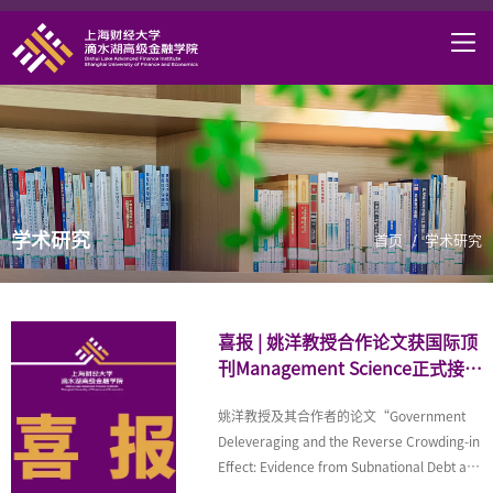
首页
学院概况
课程项目
师资力量
学术研究
学术研究
首页
/
学术研究
研究中心
职业发展
喜报 | 姚洋教授合作论文获国际顶
刊Management Science正式接
DAFI招聘
收，揭示地方政府债务去杠杆
姚洋教授及其合作者的论文“Government
的“反向挤入效应
信息服务
Deleveraging and the Reverse Crowding-in
Effect: Evidence from Subnational Debt and
院长邮箱
Government Contractors”（《政府去杠杆