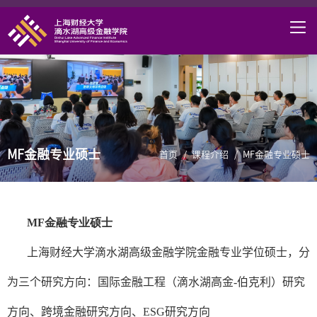
首页
学院概况
课程项目
师资力量
MF金融专业硕士
学术研究
首页
/
课程介绍
/
MF金融专业硕士
研究中心
职业发展
MF
金融专业硕士
DAFI招聘
上海财经大学滴水湖高级金融学院金融专业学位硕士，分
信息服务
为三个研究方向：国际金融工程（滴水湖高金
-
伯克利）研究
院长邮箱
方向、跨境金融研究方向、
ESG
研究方向