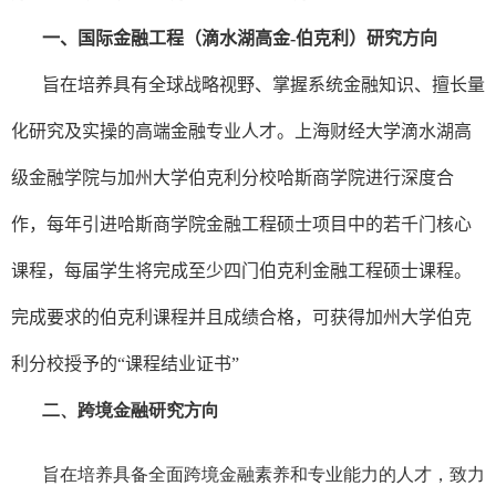
EN
一、国际金融工程（滴水湖高金
-
伯克利）研究方向
旨在培养具有全球战略视野、掌握系统金融知识、擅长量
地址：上海市浦东新区海基六路99号创新魔坊三期2号楼
邮编：201306
化研究及实操的高端金融专业人才。上海财经大学滴水湖高
总机：021-38221153
级金融学院与加州大学伯克利分校哈斯商学院进行深度合
邮箱：
dafi@sufe.edu.cn
作，每年引进哈斯商学院金融工程硕士项目中的若千门核心
课程，每届学生将完成至少四门伯克利金融工程硕士课程。
完成要求的伯克利课程并且成绩合格，可获得加州大学伯克
利分校授予的“课程结业证书”
二、跨境金融研究方向
旨在培养具备全面跨境金融素养和专业能力的人才，致力