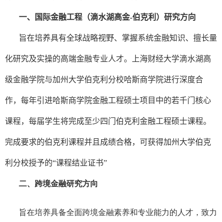
EN
一、国际金融工程（滴水湖高金
-
伯克利）研究方向
旨在培养具有全球战略视野、掌握系统金融知识、擅长量
地址：上海市浦东新区海基六路99号创新魔坊三期2号楼
邮编：201306
化研究及实操的高端金融专业人才。上海财经大学滴水湖高
总机：021-38221153
级金融学院与加州大学伯克利分校哈斯商学院进行深度合
邮箱：
dafi@sufe.edu.cn
作，每年引进哈斯商学院金融工程硕士项目中的若千门核心
课程，每届学生将完成至少四门伯克利金融工程硕士课程。
完成要求的伯克利课程并且成绩合格，可获得加州大学伯克
利分校授予的“课程结业证书”
二、跨境金融研究方向
旨在培养具备全面跨境金融素养和专业能力的人才，致力