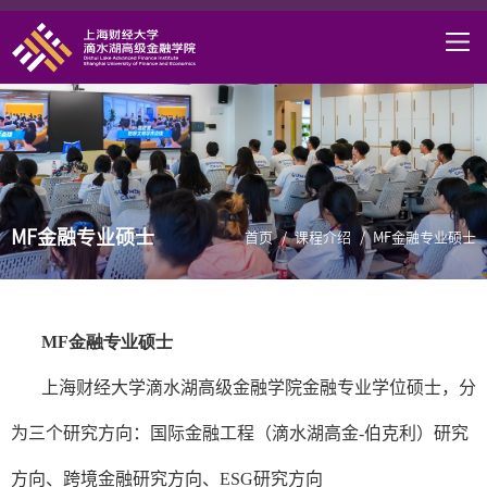
首页
学院概况
课程项目
师资力量
MF金融专业硕士
学术研究
首页
/
课程介绍
/
MF金融专业硕士
研究中心
职业发展
MF
金融专业硕士
DAFI招聘
上海财经大学滴水湖高级金融学院金融专业学位硕士，分
信息服务
为三个研究方向：国际金融工程（滴水湖高金
-
伯克利）研究
院长邮箱
方向、跨境金融研究方向、
ESG
研究方向