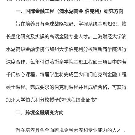
EN
一、国际金融工程（滴水湖高金
-
伯克利）研究方向
地址：上海市浦东新区海基六路99号创新魔坊三期2号楼
旨在培养具有全球战略视野、掌握系统金融知识、擅
邮编：201306
长量化研究及实操的高端金融专业人才。上海财经大学滴
总机：021-38221153
水湖高级金融学院与加州大学伯克利分校哈斯商学院进行
邮箱：
dafi@sufe.edu.cn
深度合作，每年引进哈斯商学院金融工程硕士项目中的若
千门核心课程，每届学生将完成至少四门伯克利金融工程
硕士课程。完成要求的伯克利课程并且成绩合格，可获得
加州大学伯克利分校授予的“课程结业证书”
二、跨境金融研究方向
旨在培养具备全面跨境金融素养和专业能力的人才，