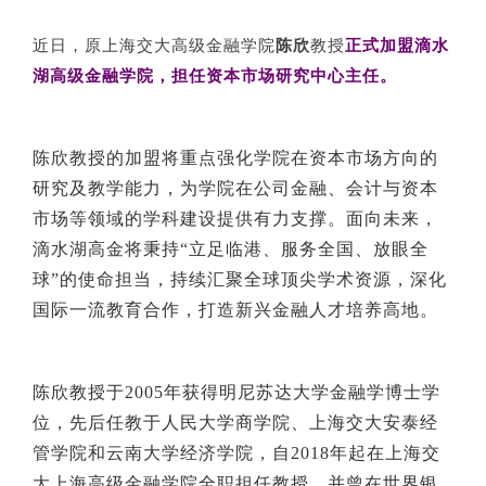
EN
近日，原上海交大高级金融学院
陈欣
教授
正式加盟滴水
湖高级金融学院，担任资本市场研究中心主任。
地址：上海市浦东新区海基六路99号创新魔坊三期2号楼
邮编：201306
总机：021-38221153
陈欣教授的加盟将重点强化学院在资本市场方向的
邮箱：
dafi@sufe.edu.cn
研究及教学能力，为学院在公司金融、会计与资本
市场等领域的学科建设提供有力支撑。面向未来，
滴水湖高金将秉持“立足临港、服务全国、放眼全
球”的使命担当，持续汇聚全球顶尖学术资源，深化
国际一流教育合作，打造新兴金融人才培养高地。
陈欣教授于2005年获得明尼苏达大学金融学博士学
位，先后任教于人民大学商学院、上海交大安泰经
管学院和云南大学经济学院，自2018年起在上海交
大上海高级金融学院全职担任教授，并曾在世界银