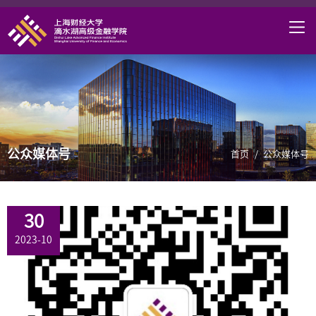
首页
学院概况
课程项目
师资力量
公众媒体号
学术研究
首页
/
公众媒体号
研究中心
职业发展
30
2023-10
DAFI招聘
信息服务
院长邮箱