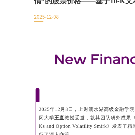
惰”的股票价格——基于10-K
EN
2025-12-08
地址：上海市浦东新区海基六路99号创新魔坊三期2号楼
邮编：201306
总机：021-38221153
邮箱：
dafi@sufe.edu.cn
2025年12月8日，上财滴水湖高级金融学
冈大学
王直
教授受邀，就其团队研究成果《Attentive 
Ks and Option Volatility S
行了深入交流。