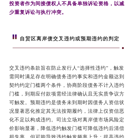
投资者作为间接债权人不具备单独诉讼资格，以减
少重复诉讼与执行冲突。
自贸区离岸债交叉违约或预期违约的判定
交叉违约条款旨在防止发行人“选择性违约”，触发
需同时满足存在明确债务违约事实和违约金额达到
契约约定门槛两个条件，协商阶段债务不计入违约
门槛，到期应付款项需经法律确认且无实质争议方
可触发。预期违约是债务未到期时因债务人资信状
况显著恶化推定其无法按期履约，法律上仅资信恶
化不足以构成违约。司法立场对离岸债市场风险定
价影响显著，降低违约触发门槛可降低违约后清偿
损失率，但可能导致违约触发频率上升；提高违约