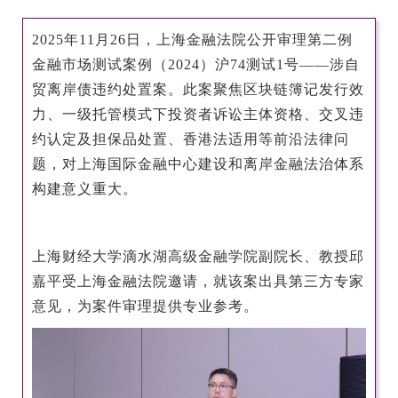
EN
2025年11月26日，上海金融法院公开审理第二例
金融市场测试案例（2024）沪74测试1号——涉自
地址：上海市浦东新区海基六路99号创新魔坊三期2号楼
贸离岸债违约处置案。此案聚焦区块链簿记发行效
邮编：201306
力、一级托管模式下投资者诉讼主体资格、交叉违
总机：021-38221153
约认定及担保品处置、香港法适用等前沿法律问
邮箱：
dafi@sufe.edu.cn
题，对上海国际金融中心建设和离岸金融法治体系
构建意义重大。
上海财经大学滴水湖高级金融学院副院长、教授邱
嘉平受上海金融法院邀请，就该案出具第三方专家
意见，为案件审理提供专业参考。