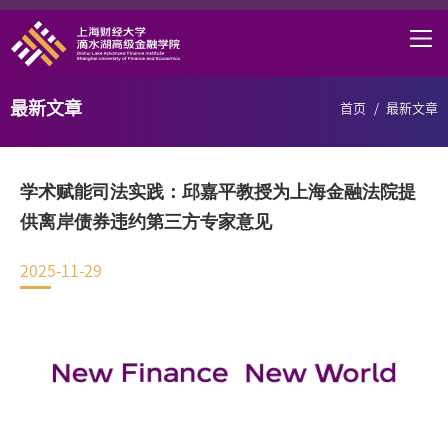
首页
学院概况
最新文章
首页
/
最新文章
课程项目
师资力量
学术赋能司法实践：邱嘉平教授为上海金融法院提
学术研究
供离岸债券违约第三方专家意见
研究中心
2025-11-29
职业发展
DAFI招聘
信息服务
院长邮箱