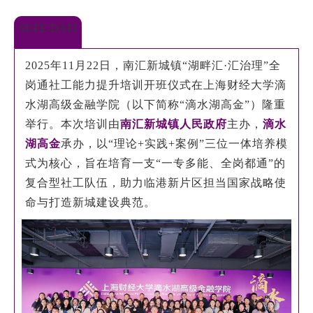
EN
SUFE-DAFI
地址：上海市浦东新区海基六路99号创新魔坊三期2号楼
2025年11月22日，南汇新城镇“湖畔汇·汇治理”全
邮编：201306
岗通社工能力提升培训开班仪式在上海财经大学滴
总机：021-38221153
水湖高级金融学院（以下简称“滴水湖高金”）隆重
邮箱：
dafi@sufe.edu.cn
举行。本次培训由
南汇新城镇人民政府
主办，
滴水
湖高金
承办，以“理论+实践+案例”三位一体培养模
式为核心，旨在培育一支“一专多能、全岗都通”的
复合型社工队伍，助力临港新片区担当国家战略使
命与打造新城建设典范。