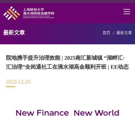
首页
学院概况
最新文章
首页
/
最新文章
课程项目
师资力量
院地携手提升治理效能 | 2025南汇新城镇 “湖畔汇·
学术研究
汇治理”全岗通社工在滴水湖高金顺利开班 | EE动态
研究中心
2025-11-25
职业发展
DAFI招聘
信息服务
院长邮箱