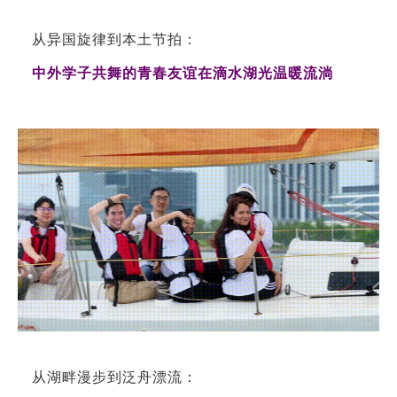
从异国旋律到本土节拍：
中外学子共舞的青春友谊在滴水湖光温暖流淌
从湖畔漫步到泛舟漂流：