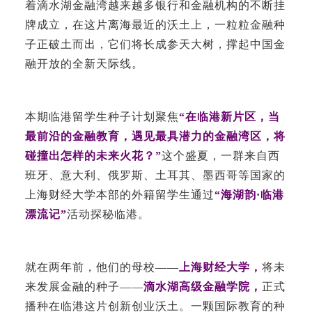
着滴水湖金融湾越来越多银行和金融机构的不断挂
牌成立，在这片离海最近的沃土上，一粒粒金融种
子正破土而出，它们将长成参天大树，撑起中国金
融开放的全新天际线。
本期临港留学生种子计划聚焦
“在临港新片区，当
最前沿的金融教育，遇见最具潜力的金融湾区，将
碰撞出怎样的未来火花？”
这个盛夏，一群来自西
班牙、意大利、俄罗斯、土耳其、墨西哥等国家的
上海财经大学本部的外籍留学生通过
“海湖韵·临港
漂流记”
活动探秘临港。
就在两年前，他们的母校——
上海财经大学，
将未
来发展金融的种子——
滴水湖高级金融学院，
正式
播种在临港这片创新创业沃土。一颗国际教育的种