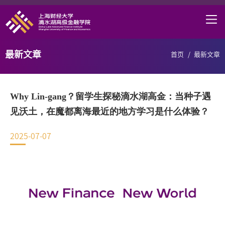
首页
学院概况
最新文章
首页
/
最新文章
课程项目
师资力量
Why Lin-gang？留学生探秘滴水湖高金：当种子遇
学术研究
见沃土，在魔都离海最近的地方学习是什么体验？
研究中心
2025-07-07
职业发展
DAFI招聘
信息服务
院长邮箱