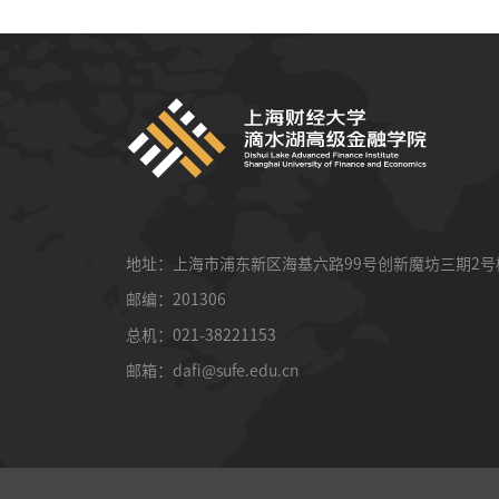
地址：上海市浦东新区海基六路99号创新魔坊三期2号
邮编：201306
总机：021-38221153
邮箱：
dafi@sufe.edu.cn