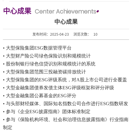
中心成果
Center Achievements
地址：上海市浦东新区海基六路99号创新魔坊三期2号楼
邮编：201306
中心成果
总机：021-38221153
发布时间：2025-04-23
浏览次数：
10
邮箱：
dafi@sufe.edu.cn
• 大型保险集团ESG数据管理平台
• 大型财产险公司绿色保险识别和规模统计
• 股份制银行绿色信贷识别和规模统计的系统
• 大型保险集团范围三投融资碳排放统计
• 大型保险集团的ESG评级系统，对A股上市公司进行全覆盖
• 大型金融集团债券发债主体ESG评级框架和评分评级
• 大型金融集团公募基金的ESG评分
• 与头部财经媒体、国际知名指数公司合作进行ESG指数研发
• 参与《企业ESG披露指南》团体标准制定
• 参与《保险机构环境、社会和治理信息披露指南》行业指南
制定