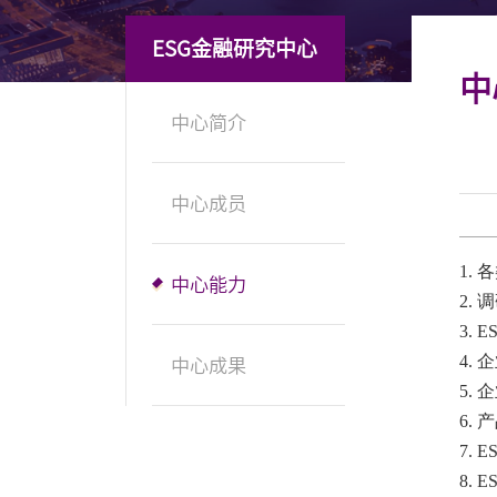
地址：上海市浦东新区海基六路99号创新魔坊三期2号楼
ESG金融研究中心
邮编：201306
中
总机：021-38221153
中心简介
邮箱：
dafi@sufe.edu.cn
中心成员
1.
中心能力
2.
3.
4.
中心成果
5.
6.
7.
8.