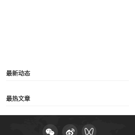
EN
地址：上海市浦东新区海基六路99号创新魔坊三期2号楼
邮编：201306
总机：021-38221153
邮箱：
dafi@sufe.edu.cn
最新动态
最热文章