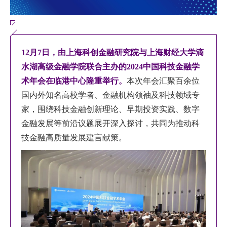
EN
地址：上海市浦东新区海基六路99号创新魔坊三期2号楼
12月7日，由上海科创金融研究院与上海财经大学滴
邮编：201306
水湖高级金融学院联合主办的2024中国科技金融学
总机：021-38221153
术年会在临港中心隆重举行。
本次年会汇聚百余位
邮箱：
dafi@sufe.edu.cn
国内外知名高校学者、金融机构领袖及科技领域专
家，围绕科技金融创新理论、早期投资实践、数字
金融发展等前沿议题展开深入探讨，共同为推动科
技金融高质量发展建言献策。