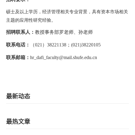
EN
硕士及以上学历，经济管理相关专业背景，具有资本市场相关
主题的应用性研究经验。
地址：上海市浦东新区海基六路99号创新魔坊三期2号楼
招聘联系人：
教授事务部罗老师、孙老师
邮编：201306
总机：021-38221153
联系电话：
（021）38221138；(021)38220105
邮箱：
dafi@sufe.edu.cn
联系邮箱：
hr_dafi_faculty@mail.shufe.edu.cn
最新动态
最热文章