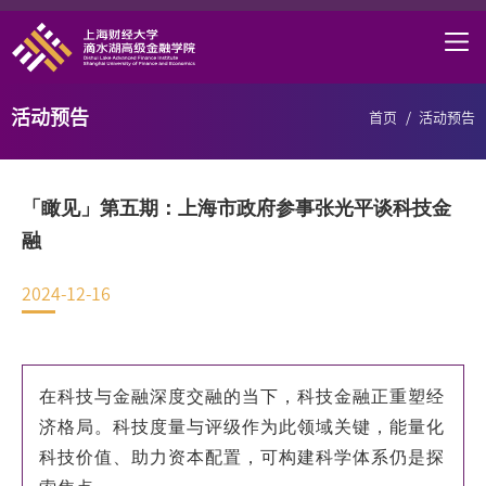
首页
学院概况
活动预告
首页
/
活动预告
课程项目
师资力量
「瞰见」第五期：上海市政府参事张光平谈科技金
学术研究
融
研究中心
2024-12-16
职业发展
DAFI招聘
在科技与金融深度交融的当下，科技金融正重塑经
信息服务
济格局。
科技度量与评级作为此领域关键，能量化
科技价值、助力资本配置，可构建科学体系仍是探
院长邮箱