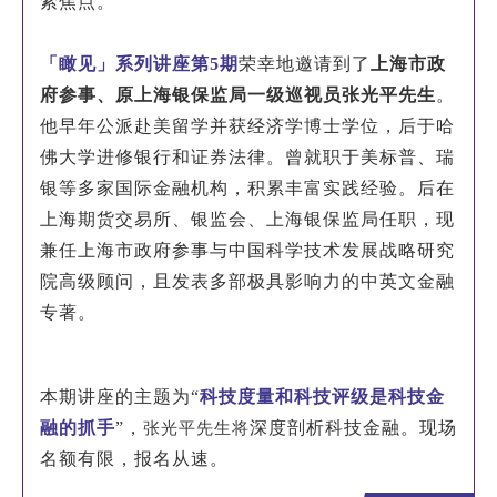
索焦点。
EN
「瞰见」系列讲座第5期
荣幸地邀请到了
上海市政
地址：上海市浦东新区海基六路99号创新魔坊三期2号楼
府参事、原上海银保监局一级巡视员张光平先生
。
邮编：201306
他早年公派赴美留学并获经济学博士学位，后于哈
总机：021-38221153
佛大学进修银行和证券法律。
曾就职于美标普、瑞
邮箱：
dafi@sufe.edu.cn
银等多家国际金融机构，积累丰富实践经验。
后在
上海期货交易所、银监会、上海银保监局任职，现
兼任上海市政府参事与中国科学技术发展战略研究
院高级顾问，且发表多部极具影响力的中英文金融
专著。
本期讲座的主题为
“
科技度量和科技评级是科技金
融的抓手
”，
深度剖析科技金融。现场
张光平先生将
名额有限，报名从速。