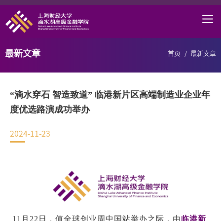
首页
学院概况
最新文章
首页
/
最新文章
课程项目
师资力量
“滴水穿石 智造致道” 临港新片区高端制造业企业年
学术研究
度优选路演成功举办 ​
研究中心
2024-11-23
职业发展
DAFI招聘
信息服务
院长邮箱
11月22日，值全球创业周中国站举办之际，由
临港新