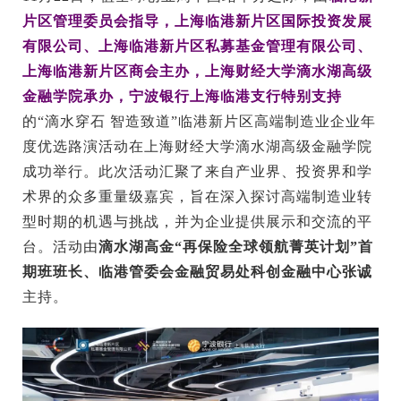
片区管理委员会指导，上海临港新片区国际投资发展
EN
有限公司、上海临港新片区私募基金管理有限公司、
地址：上海市浦东新区海基六路99号创新魔坊三期2号楼
上海临港新片区商会主办，上海财经大学滴水湖高级
金融学院承办，宁波银行上海临港支行特别支持
邮编：201306
的“滴水穿石 智造致道”临港新片区高端制造业企业年
总机：021-38221153
度优选路演活动在上海财经大学滴水湖高级金融学院
邮箱：
dafi@sufe.edu.cn
成功举行。此次活动汇聚了来自产业界、投资界和学
术界的众多重量级嘉宾，旨在深入探讨高端制造业转
型时期的机遇与挑战，并为企业提供展示和交流的平
台。活动由
滴水湖高金“再保险全球领航菁英计划”首
期班班长、临港管委会金融贸易处科创金融中心张诚
主持。