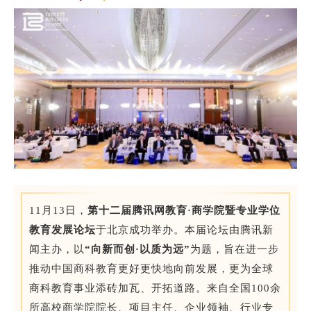
EN
地址：上海市浦东新区海基六路99号创新魔坊三期2号楼
邮编：201306
总机：021-38221153
邮箱：
dafi@sufe.edu.cn
11月13日，
第十二届腾讯网教育·商学院暨专业学位
教育发展论坛
于北京成功举办。本届论坛由腾讯新
闻主办，以
“向新而创·以质为远”
为题，旨在进一步
推动中国商科教育更好更快地向前发展，更为全球
商科教育事业添砖加瓦、开拓道路。来自全国100余
所高校商学院院长、项目主任、企业领袖、行业专