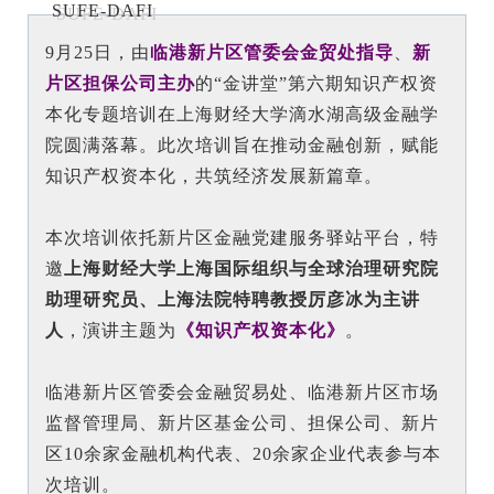
SUFE-DAFI
EN
9月25日，由
临港新片区管委会金贸处指导
、
新
片区担保公司主办
的“金讲堂”第六期知识产权资
地址：上海市浦东新区海基六路99号创新魔坊三期2号楼
本化专题培训在上海财经大学滴水湖高级金融学
邮编：201306
院圆满落幕。此次培训旨在推动金融创新，赋能
总机：021-38221153
知识产权资本化，共筑经济发展新篇章。
邮箱：
dafi@sufe.edu.cn
本次培训依托新片区金融党建服务驿站平台，特
邀
上海财经大学上海国际组织与全球治理研究院
助理研究员、上海法院特聘教授厉彦冰为主讲
人
，演讲主题为
《知识产权资本化》
。
临港新片区管委会金融贸易处、临港新片区市场
监督管理局、新片区基金公司、担保公司、新片
区10余家金融机构代表、20余家企业代表参与本
次培训。