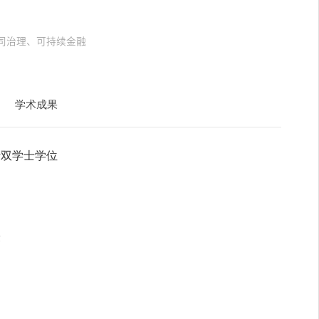
司治理、可持续金融
学术成果
计双学士学位
授