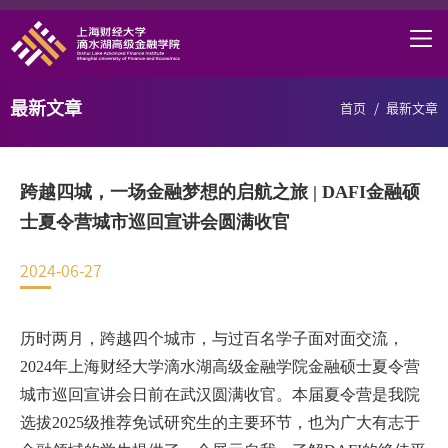
首页
学院概况
最新文章
首页
/
最新文章
课程项目
师资力量
跨越四城，一场金融梦想的启航之旅 | DAFI金融硕
学术研究
士夏令营城市巡回宣讲会圆满收官
研究中心
2024-06-27
职业发展
历时两月，跨越四个城市，与过百名学子面对面交流，
DAFI招聘
2024年上海财经大学滴水湖高级金融学院金融硕士夏令营
信息服务
城市巡回宣讲会日前在武汉圆满收官。本届夏令营是我院
选拔2025级推荐免试研究生的主要环节，也为广大有志于
院长邮箱