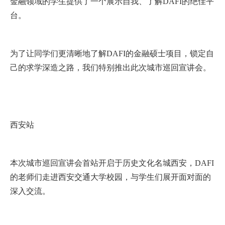
金融领域的学生提供了一个展示自我、了解DAFI的绝佳平
EN
台。
地址：上海市浦东新区海基六路99号创新魔坊三期2号楼
为了让同学们更清晰地了解DAFI的金融硕士项目，锁定自
邮编：201306
己的求学深造之路，我们特别推出此次城市巡回宣讲会。
总机：021-38221153
邮箱：
dafi@sufe.edu.cn
西安站
本次城市巡回宣讲会首站开启于历史文化名城西安，DAFI
的老师们走进西安交通大学校园，与学生们展开面对面的
深入交流。