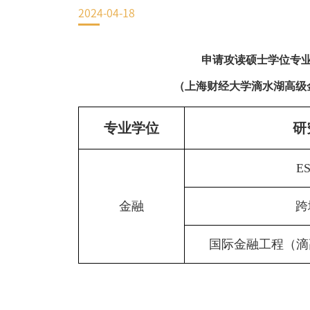
2024-04-18
EN
地址：上海市浦东新区海基六路99号创新魔坊三期2号楼
申请攻读硕士学位专
邮编：201306
（上海财经大学滴水湖高级
总机：021-38221153
邮箱：
dafi@sufe.edu.cn
专业学位
研
E
金融
跨
国际金融工程（滴