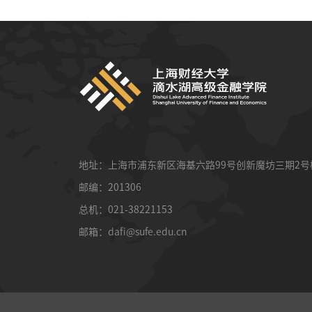
地址：上海市浦东新区海基六路99号创新魔坊三期2号
邮编：201306
总机：021-38221153
邮箱：
dafi@sufe.edu.cn