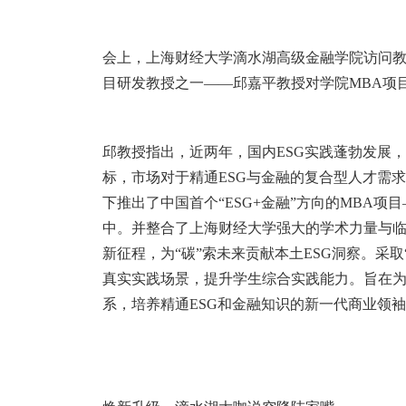
会上，上海财经大学滴水湖高级金融学院访问
目研发教授之一——邱嘉平教授对学院
MBA
项
邱教授指出，近两年，国内
ESG
实践蓬勃发展，
标，市场对于精通
ESG
与金融的复合型人才需求
下推出了中国首个“
ESG+
金融”方向的
MBA
项目
中。并整合了上海财经大学强大的学术力量与
新征程，为“碳”索未来贡献本土
ESG
洞察。采取
真实实践场景，提升学生综合实践能力。旨在
系，培养精通
ESG
和金融知识的新一代商业领袖