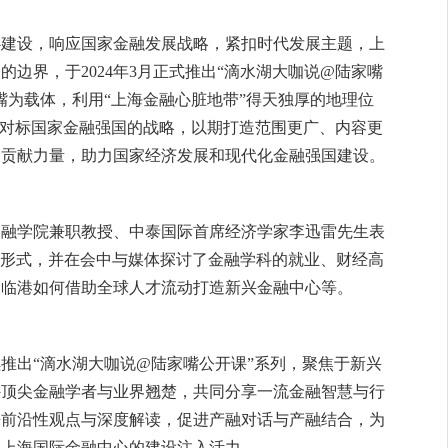
心建设，响应国家金融发展战略，紧扣时代发展主题，上
动的边界，于
2024
年
3
月正式推出“滴水湖大咖说
@
陆家嘴
嘴为载体，利用“上海金融心脏地带”得天独厚的地理位
实对标国家金融强国的战略，以期打造范围更广、内容更
展贡献力量，助力国家经济发展和现代化金融强国建设。
金融学院兼职教授、中泰国际首席经济学家李迅雷先生表
形式，并在会中与媒体探讨了金融学科的就业、财经高
及临港如何借助全球人才流动打造新兴金融中心等。
续推出
“滴水湖大咖说
@
陆家嘴公开课”系列，聚焦于新兴
外顶尖金融学者与业界翘楚，共同分享一流金融智慧与行
来前沿性观点与深度解读，促进产融对话与产融结合，为
为上海国际金融中心的建设注入活力。