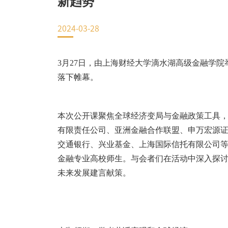
新趋势
EN
2024-03-28
地址：上海市浦东新区海基六路99号创新魔坊三期2号楼
邮编：201306
3
月
27
日，由上海财经大学滴水湖高级金融学院
总机：021-38221153
落下帷幕。
邮箱：
dafi@sufe.edu.cn
本次公开课聚焦全球经济变局与金融政策工具
有限责任公司、亚洲金融合作联盟、申万宏源
交通银行、兴业基金、上海国际信托有限公司
金融专业高校师生。与会者们在活动中深入探
未来发展建言献策。