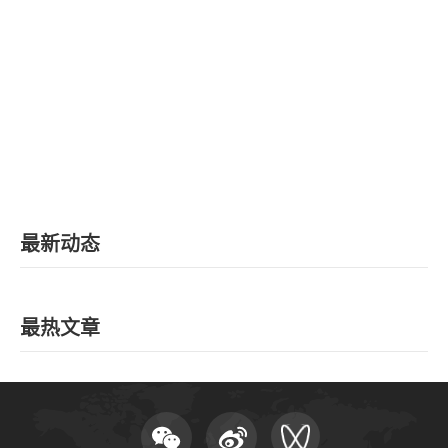
EN
地址：上海市浦东新区海基六路99号创新魔坊三期2号楼
邮编：201306
总机：021-38221153
邮箱：
dafi@sufe.edu.cn
最新动态
最热文章