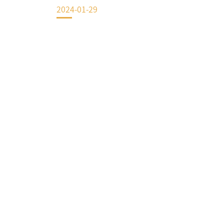
2024-01-29
EN
地址：上海市浦东新区海基六路99号创新魔坊三期2号楼
邮编：201306
总机：021-38221153
邮箱：
dafi@sufe.edu.cn