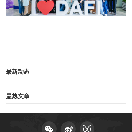
EN
地址：上海市浦东新区海基六路99号创新魔坊三期2号楼
邮编：201306
总机：021-38221153
邮箱：
dafi@sufe.edu.cn
最新动态
最热文章