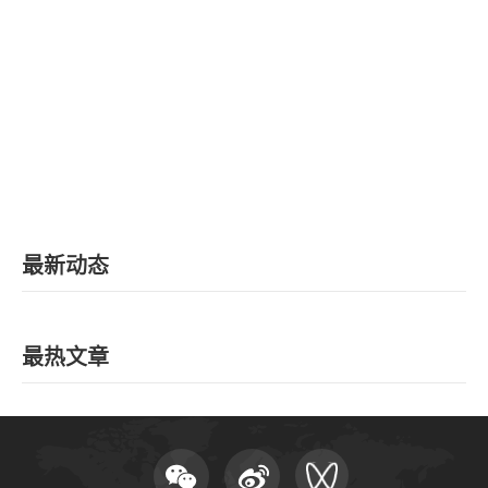
EN
地址：上海市浦东新区海基六路99号创新魔坊三期2号楼
邮编：201306
总机：021-38221153
邮箱：
dafi@sufe.edu.cn
最新动态
最热文章