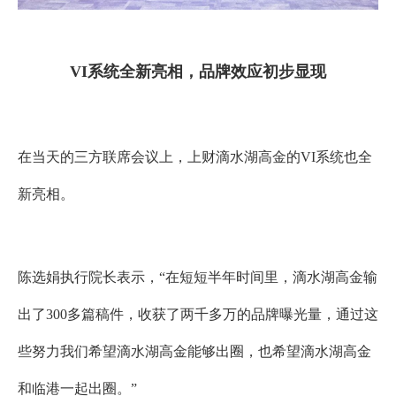
VI
系统全新亮相，品牌效应初步显现
在当天的三方联席会议上，
上财滴水湖高金的
VI
系统也全
新亮相。
陈选娟执行院长表示，
“
在短短半年时间里，滴水湖高金输
出了
300
多篇稿件
，收获了
两千多万的品牌曝光量
，通过这
些努力我们希望滴水湖高金能够出圈，也希望滴水湖高金
和临港一起出圈
。
”