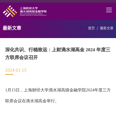
首页
学院概况
最新文章
首页
/
最新文章
课程项目
师资力量
深化共识、行稳致远：上财滴水湖高金 2024 年度三
学术研究
方联席会议召开
研究中心
2024-01-15
职业发展
1
月
15
日，上海财经大学滴水湖高级金融学院
2024
年度三方
DAFI招聘
联席会议在滴水湖高金举行。
信息服务
院长邮箱