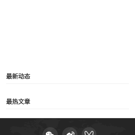
EN
地址：上海市浦东新区海基六路99号创新魔坊三期2号楼
邮编：201306
总机：021-38221167
邮箱：
dafi@sufe.edu.cn
最新动态
最热文章