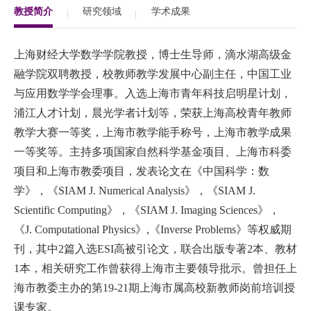
教授简介
研究领域
学术成果
EN
地址：上海市浦东新区海基六路99号创新魔坊三期2号楼
上海财经大学数学学院教授，博士生导师，
滴水湖高级金
融学院双聘教授
，
校教师教学发展中心副主任，中国工业
邮编：201306
与应用数学学会理事。入选上海市青年科技启明星计划，
总机：021-38221167
浦江人才计划，晨光学者计划等，荣获上海高校青年教师
邮箱：
dafi@sufe.edu.cn
教学大赛一等奖，上海市教学能手称号，上海市教学成果
一等奖等。主持多项国家自然科学基金项目、上海市科委
项目和上海市教委项目，发表论文在《中国科学：数
学》，《
SIAM J. Numerical Analysis
》，《
SIAM J.
Scientific Computing
》，《
SIAM J. Imaging Sciences
》，
《
J. Computational Physics
》
,
《
Inverse Problems
》等权威期
刊，其中
2
篇入选
ESI
高被引论文，联合出版专著
2
本、教材
1
本，相关研究工作曾获得上海市主要领导批示。曾担任上
海市教委主办的第
19-21
期上海市属高校新教师岗前培训授
课专家。