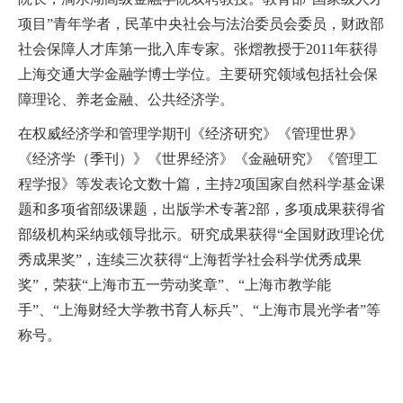
EN
项目
”
青年学者，民革中央社会与法治委员会委员，财政部
社会保障人才库第一批入库专家。张熠教授于
2011
年获得
地址：上海市浦东新区海基六路99号创新魔坊三期2号楼
上海交通大学金融学博士学位。
主要研究领域包括社会保
邮编：201306
障理论、养老金融、公共经济学
。
总机：021-38221167
在权威经济学和管理学期刊《经济研究》《管理世界》
邮箱：
dafi@sufe.edu.cn
《经济学（季刊）》《世界经济》《金融研究》《管理工
程学报》等发表论文数十篇，主持
2
项国家自然科学基金课
题和多项省部级课题，出版学术专著
2
部，多项成果获得省
部级机构采纳或领导批示。研究成果获得
“
全国财政理论优
秀成果奖
”
，连续三次获得
“
上海哲学社会科学优秀成果
奖
”
，荣获
“
上海市五一劳动奖章
”
、
“
上海市教学能
手
”
、
“
上海财经大学教书育人标兵
”
、
“
上海市晨光学者
”
等
称号。