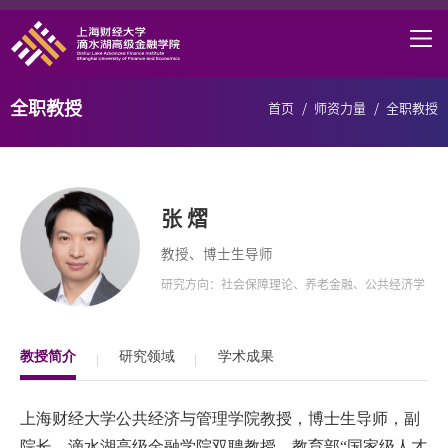
首页
学院概况
全职教授
首页
/
师资力量
/
全职教授
课程项目
师资力量
张 熠
学术研究
教授、博士生导师
职业发展
研究方向：社会保障理论、养老金融、公共经济学
DAFI招聘
研究中心
教授简介
研究领域
学术成果
信息服务
上海财经大学公共经济与管理学院教授，博士生导师，副
院长邮箱
院长
，滴水湖高级金融学院双聘教授
。教育部
“
国家级人才