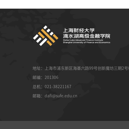
地址：上海市浦东新区海基六路99号创新魔坊三期2号
邮编：201306
总机：021-38221167
邮箱：
dafi@sufe.edu.cn