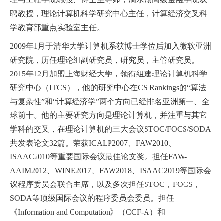
EN
聘教授
，
理论计算机科学研究中心主任，计算经济交叉科
学教育部重点实验室主任。
地址：上海市浦东新区海基六路99号创新魔坊三期2号楼
2009
年
1
月于清华大学计算机系获博士学位后加入微软亚洲
邮编：201306
研究院，历任理论组副研究员，研究员，主管研究员。
总机：021-38221167
2015
年
12
月加盟上海财经大学，领衔组建理论计算机科学
邮箱：
dafi@sufe.edu.cn
研究中心（
ITCS
），他的研究中心在
CS
Rankings
的
“
算法
与复杂性
”
和
“
计算经济学
”
两个方向已经排名亚洲第一、全
球前十。他的主要研究方向是理论计算机，并注重与其它
学科的交叉，在理论计算机的三大会议
STOC/FOCS/SODA
共发表论文
32
篇。荣获
ICALP2007
、
FAW2010
、
ISAAC2010
等重要国际会议最佳论文奖。担任
FAW-
AAIM2012
、
WINE2017
、
FAW2018
、
ISAAC2019
等国际会
议程序委员会联合主席，以及多次担任
STOC
，
FOCS
，
SODA
等顶级国际会议的程序委员会委员。担任
《
Information
and
Computation
》（
CCF-A
）和