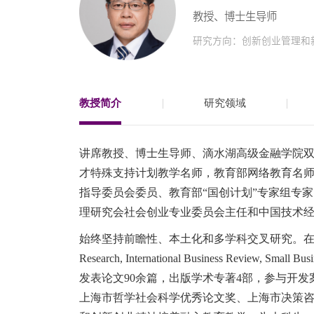
教授、博士生导师
EN
研究方向：创新创业管理和
地址：上海市浦东新区海基六路99号创新魔坊三期2号楼
邮编：201306
总机：021-38221167
教授简介
研究领域
邮箱：
dafi@sufe.edu.cn
讲席教授、博士生导师、滴水湖高级金融学院
才特殊支持计划教学名师，教育部网络教育名
指导委员会委员、教育部“国创计划”专家组专
理研究会社会创业专业委员会主任和中国技术
始终坚持前瞻性、本土化和多学科交叉研究。在Journal of Man
Research, International Business Revie
发表论文90余篇，出版学术专著4部，参与开
上海市哲学社会科学优秀论文奖、上海市决策咨