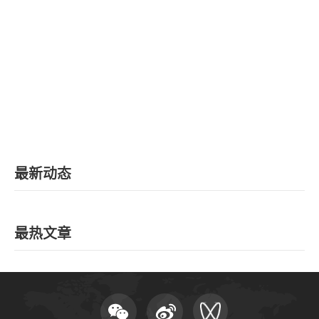
EN
地址：上海市浦东新区海基六路99号创新魔坊三期2号楼
邮编：201306
总机：021-38221153
邮箱：
dafi@sufe.edu.cn
最新动态
最热文章