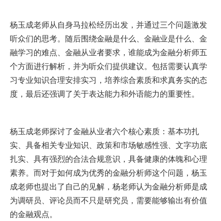
EN
杨玉成老师从自身马拉松经历出发，并通过三个问题激发
听众们的思考。随后围绕金融是什么、金融业是什么、金
地址：上海市浦东新区海基六路99号创新魔坊三期2号楼
融学习的难点、金融从业者要求，谁能成为金融分析师五
邮编：201306
个方面进行解析，并为听众们提供建议。包括需要认真学
总机：021-38221153
习专业知识合理安排实习，培养综合素质和求真务实的态
邮箱：
dafi@sufe.edu.cn
度，最后还强调了关于表达能力和外语能力的重要性。
杨玉成老师探讨了金融从业者六个核心素质：基本功扎
实、具备相关专业知识、政策和市场敏感性强、文字功底
扎实、具有强烈的合法合规意识，具备健康的体魄和心理
素养。而对于如何成为优秀的金融分析师这个问题，杨玉
成老师也提出了自己的见解，杨老师认为金融分析师是成
为调研员、评论员而不只是研究员，需要能够输出有价值
的金融观点。