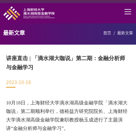
首页
学院概况
最新文章
首页
/
最新文章
课程项目
师资力量
讲座直击 | 「滴水湖大咖说」第二期：金融分析师
学术研究
与金融学习
研究中心
2023-10-18
职业发展
10
月
18
日，上海财经大学滴水湖高级金融学院「滴水湖大
DAFI招聘
咖说」第二期顺利举行，德裕益方研究院院长、上海财经
信息服务
大学滴水湖高级金融学院兼职教授杨玉成进行了主题演
讲“金融分析师与金融学习”。
院长邮箱