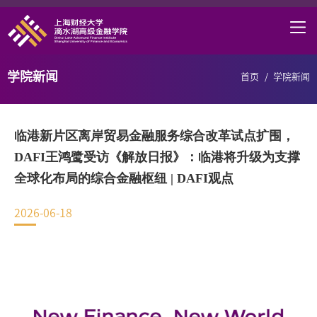
首页
学院概况
学院新闻
首页
/
学院新闻
课程项目
师资力量
临港新片区离岸贸易金融服务综合改革试点扩围，
学术研究
DAFI王鸿鹭受访《解放日报》：临港将升级为支撑
全球化布局的综合金融枢纽 | DAFI观点
研究中心
2026-06-18
职业发展
DAFI招聘
信息服务
院长邮箱