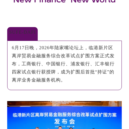
EN
地址：上海市浦东新区海基六路99号创新魔坊三期2号楼
邮编：201306
SUFE-DAFI
总机：021-38221153
6月17日晚，2026年陆家嘴论坛上，临港新片区
邮箱：
dafi@sufe.edu.cn
离岸贸易金融服务综合改革试点扩围方案正式发
布，工商银行、中国银行、浦发银行、汇丰银行
四家试点银行获授牌，成为扩围后首批“持证”的
离岸业务金融服务机构。