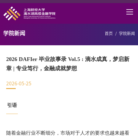
首页
学院概况
学院新闻
首页
/
学院新闻
课程项目
师资力量
2026 DAFIer 毕业故事录 Vol.5 : 滴水成真，梦启新
学术研究
章 | 专业笃行，金融成就梦想
研究中心
2026-05-25
职业发展
引语
DAFI招聘
信息服务
随着金融行业不断细分，市场对于人才的要求也越来越看
院长邮箱