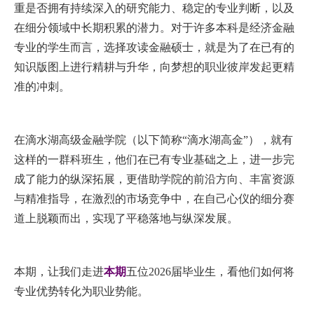
重是否拥有持续深入的研究能力、稳定的专业判断，以及
EN
在细分领域中长期积累的潜力。对于许多本科是经济金融
专业的学生而言，选择攻读金融硕士，就是为了在已有的
地址：上海市浦东新区海基六路99号创新魔坊三期2号楼
知识版图上进行精耕与升华，向梦想的职业彼岸发起更精
邮编：201306
准的冲刺。
总机：021-38221153
邮箱：
dafi@sufe.edu.cn
在滴水湖高级金融学院（以下简称“滴水湖高金”），就有
这样的一群科班生，他们在已有专业基础之上，进一步完
成了能力的纵深拓展，更借助学院的前沿方向、丰富资源
与精准指导，在激烈的市场竞争中，在自己心仪的细分赛
道上脱颖而出，实现了平稳落地与纵深发展。
本期，让我们走进
本期
五位2026届毕业生，看他们如何将
专业优势转化为职业势能。