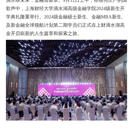
滴水映未来，金融谱新章。
9
月
12
日上午，在嘹亮庄严的国
EN
歌声中，上海财经大学滴水湖高级金融学院
2024
级新生开
学典礼隆重举行。
2024
级金融硕士新生、金融
MBA
新生、
地址：上海市浦东新区海基六路99号创新魔坊三期2号楼
及新金融全球领航计划第二期学员们正式在上财滴水湖高
邮编：201306
金开启崭新的人生篇章和探索之旅。
总机：021-38221153
邮箱：
dafi@sufe.edu.cn