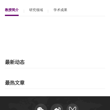
EN
教授简介
研究领域
学术成果
地址：上海市浦东新区海基六路99号创新魔坊三期2号楼
邮编：201306
总机：021-38221167
邮箱：
dafi@sufe.edu.cn
最新动态
最热文章